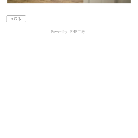
« 戻る
Powerd by -
PHP工房
-