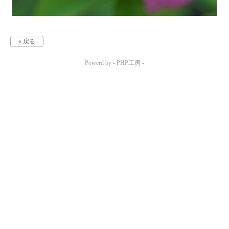
« 戻る
Powerd by -
PHP工房
-